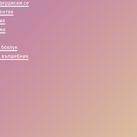
здердисам се
зентия
зия
зме
й
 боклук
й вълшебник