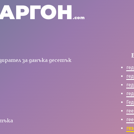
АРГОН
.com
дзирател за данъка десетък
ге
ге
ге
ге
Ге
ге
ге
ятъка
ге